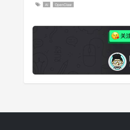
AI
OpenClaw