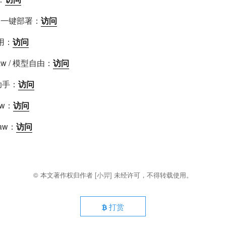
aw) 一键部署：
访问
即用：
访问
law / 模型自由：
访问
助手：
访问
aw：
访问
aw：
访问
© 本文著作权归作者
[小羿]
未经许可，不得转载使用。
打赏