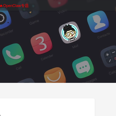
🔥OpenClaw专题
w