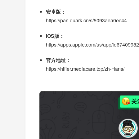
安卓版：
https://pan.quark.cn/s/5093aea0ec44
iOS版：
https://apps.apple.com/us/app/id6740998
官方地址：
https://hifier.mediacare.top/zh-Hans/