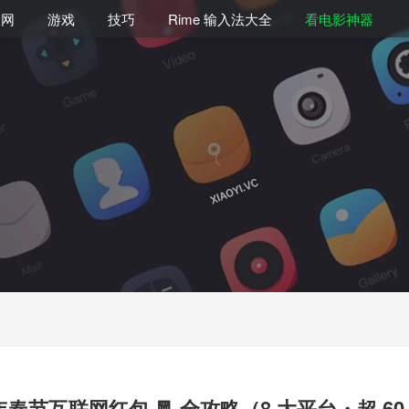
联网
游戏
技巧
Rime 输入法大全
看电影神器
马年春节互联网红包 🧧 全攻略（8 大平台・超 6