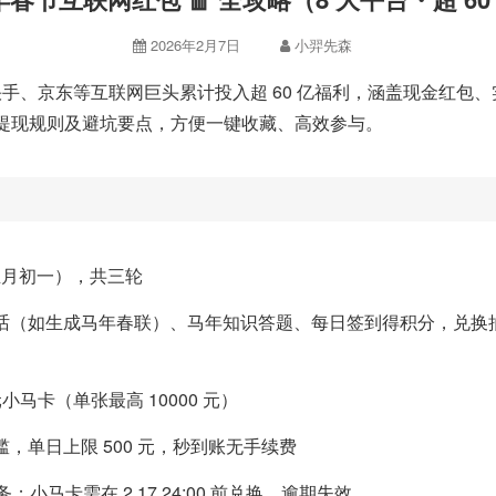
2026年2月7日
小羿先森
、快手、京东等互联网巨头累计投入超 60 亿福利，涵盖现金红
提现规则及避坑要点，方便一键收藏、高效参与。
四至正月初一），共三轮
 AI 对话（如生成马年春联）、马年知识答题、每日签到得积分，兑
元小马卡（单张最高 10000 元）
，单日上限 500 元，秒到账无手续费
；小马卡需在 2.17 24:00 前兑换，逾期失效