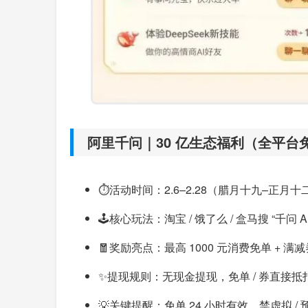
阿里千问｜30 亿生态福利（全平台
⏱️活动时间：2.6–2.28（腊月十九–正月十
🕹️核心玩法：淘宝 / 饿了么 / 盒马搜 “千
🧧奖励亮点：最高 1000 元消费免单 + 
✨提现规则：无现金提现，免单 / 券直接抵
💡关键提醒：免单 24 小时有效，禁虚拟 / 