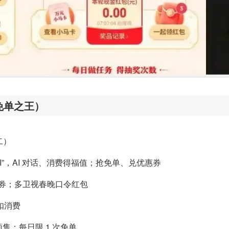
免单之王）
二）
问 AI”，AI 对话、消费得福值；抢免单、兑优惠券
满减券；多卫视春晚口令红包
扣消费
预售；每日限 1 次免单