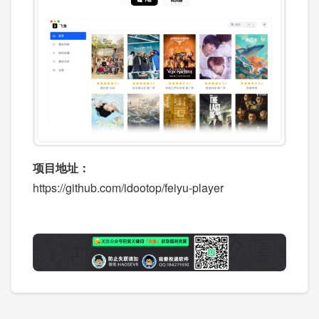
项目地址：
https://github.com/idootop/feiyu-player