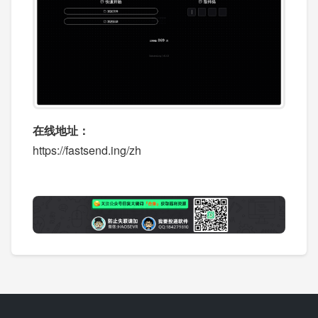
在线地址：
https://fastsend.ing/zh