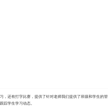
习，还有打字比赛，提供了针对老师我们提供了班级和学生的管
跟踪学生学习动态。