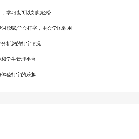
节，学习也可以如此轻松
词歌赋,学会打字，更会学以致用
并分析您的打字情况
级和学生管理平台
地体验打字的乐趣