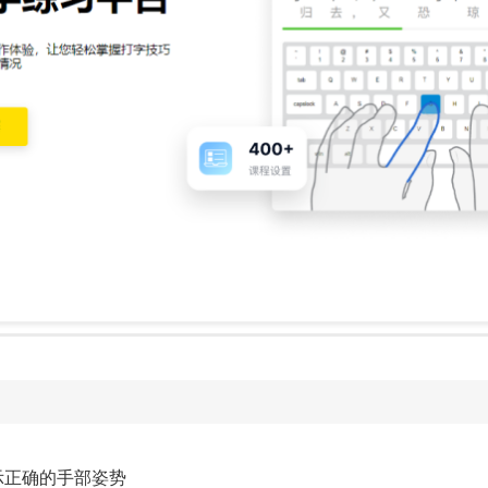
示正确的手部姿势