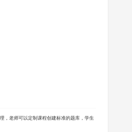
理，老师可以定制课程创建标准的题库，学生