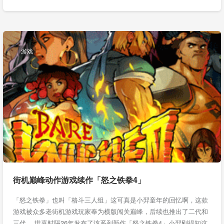
游戏
街机巅峰动作游戏续作「怒之铁拳4」
「怒之铁拳」也叫「格斗三人组」这可真是小羿童年的回忆啊，这款
游戏被众多老街机游戏玩家奉为横版闯关巅峰，后续也推出了二代和
三代。 世嘉时隔26年发布了该系列新作「怒之铁拳4」小羿刚得知这