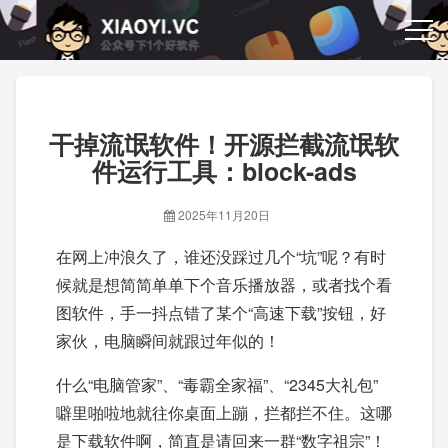
干掉流氓软件！开源拦截流氓软
件运行工具：block-ads
2025年11月20日
在网上冲浪久了，谁还没踩过几个“坑”呢？有时
候就是想简简单单下个音乐播放器，或者找个看
图软件，手一抖点错了某个“高速下载”按钮，好
家伙，电脑瞬间就跟过年似的！
什么“电脑管家”、“毒霸全家福”、“2345大礼包”
噼里啪啦地就往你桌面上蹦，拦都拦不住。这哪
是下载软件啊，简直是请回来一群“数字祖宗”！