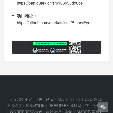
https://pan.quark.cn/s/6106658dd8ce
项目地址：
https://github.com/markusfisch/BinaryEye
© 2026
小羿
|（
关于站长
）ALL RIGHTS RESERVED
友情链接：
世界杯直播
|
DEEPSEEK 导航网
|
下1个好软件
|
WORDPRESS教程
|
建站笔记
|
杂铺
|
CMDPE-网络版
|