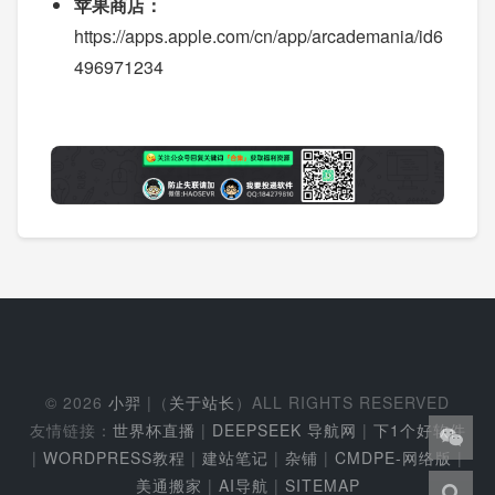
苹果商店：
https://apps.apple.com/cn/app/arcademania/id6
496971234
© 2026
小羿
|（
关于站长
）ALL RIGHTS RESERVED
友情链接：
世界杯直播
|
DEEPSEEK 导航网
|
下1个好软件
|
WORDPRESS教程
|
建站笔记
|
杂铺
|
CMDPE-网络版
|
美通搬家
|
AI导航
|
SITEMAP