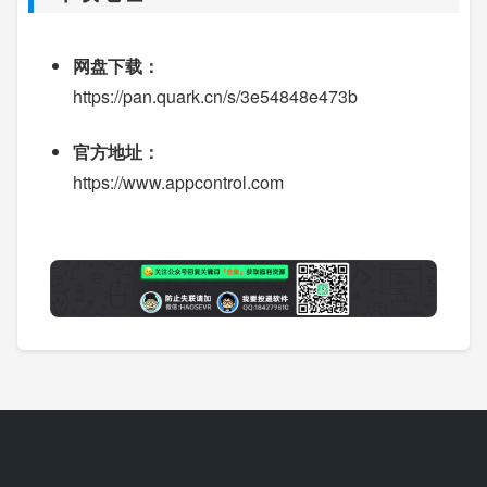
网盘下载：
https://pan.quark.cn/s/3e54848e473b
官方地址：
https://www.appcontrol.com