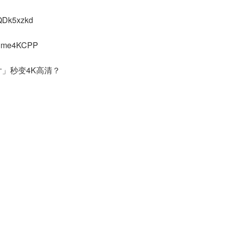
xQDk5xzkd
Anime4KCPP
」秒变4K高清？