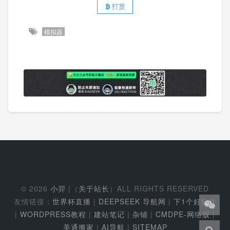
打赏
模拟器
© 2026
小羿
|（
关于站长
）ALL RIGHTS RESERVED
友情链接：
世界杯直播
|
DEEPSEEK 导航网
|
下1个好软件
|
WORDPRESS教程
|
建站笔记
|
杂铺
|
CMDPE-网络版
|
美通搬家
|
AI导航
|
SITEMAP