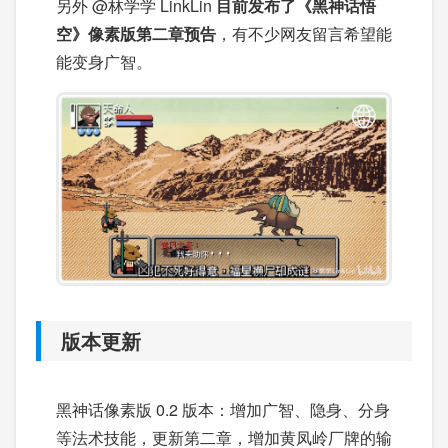
另外 @林学学 LinkLin
目前发布了《黑神话悟
空》像素版第二章预告
，有不少网友留言希望能
能变身广智。
版本更新
黑神话像素版 0.2 版本：增加广智、隐身、分身
等法术技能，更新第二章，增加黄凤岭厂牌的输