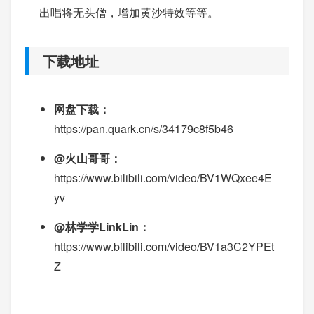
出唱将无头僧，增加黄沙特效等等。
下载地址
网盘下载：
https://pan.quark.cn/s/34179c8f5b46
@火山哥哥：
https://www.bilibili.com/video/BV1WQxee4E
yv
@林学学LinkLin：
https://www.bilibili.com/video/BV1a3C2YPEt
Z