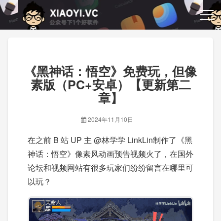
《黑神话：悟空》免费玩，但像
素版（PC+安卓）【更新第二
章】
2024年11月10日
在之前 B 站 UP 主 @林学学 LinkLin制作了《黑
神话：悟空》像素风动画预告视频火了，在国外
论坛和视频网站有很多玩家们纷纷留言在哪里可
以玩？