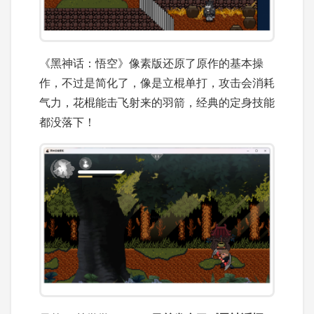
《黑神话：悟空》像素版还原了原作的基本操
作，不过是简化了，像是立棍单打，攻击会消耗
气力，花棍能击飞射来的羽箭，经典的定身技能
都没落下！