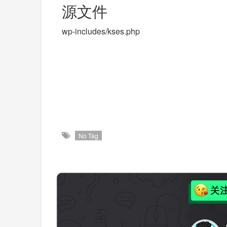
源文件
wp-includes/kses.php
No Tag