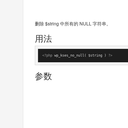
删除 $string 中所有的 NULL 字符串。
用法
<?php
 wp_kses_no_null( $string ) 
?>
参数