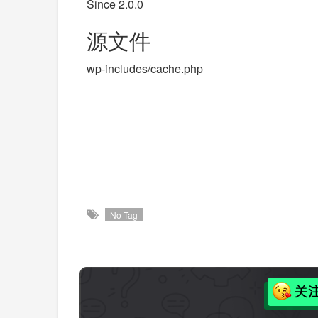
Since 2.0.0
源文件
wp-includes/cache.php
No Tag