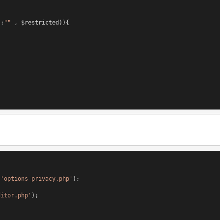
]:
""
 
'options-privacy.php'
ditor.php'
);
