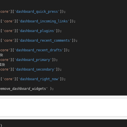
'core'
][
'dashboard_quick_press'
]);

][
'core'
][
'dashboard_incoming_links'
]);

][
'core'
][
'dashboard_plugins'
]);

][
'core'
][
'dashboard_recent_comments'
]);

'core'
][
'dashboard_recent_drafts'
]);

块

'core'
][
'dashboard_primary'
]);

块

'core'
][
'dashboard_secondary'
]);

][
'core'
][
'dashboard_right_now'
]);

remove
_dashboard_
widgets' );
}
