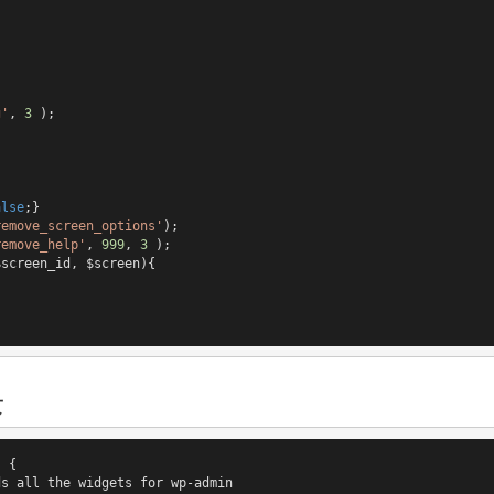
g'
, 
3
 );

alse
;}

remove_screen_options'
);

remove_help'
, 
999
, 
3
$screen_id, $screen)
{

块
 {

s all the widgets for wp-admin
