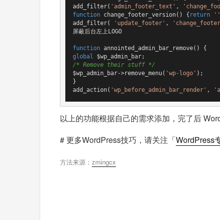
add_filter(
'admin_footer_text'
, 
'change_fo
function
change_footer_version
()
{
return
'
add_filter( 
'update_footer'
, 
'change_foote
屏蔽后台左上LOGO

function
annointed_admin_bar_remove
()
global
/* Remove their stuff */
$wp_admin_bar->remove_menu(
'wp-logo'
);

}

add_action(
'wp_before_admin_bar_render'
, 
'
以上的功能根据自己的需求添加，完了后 Word
# 更多WordPress技巧，请关注「
WordPres
方法来源：
zmingcx