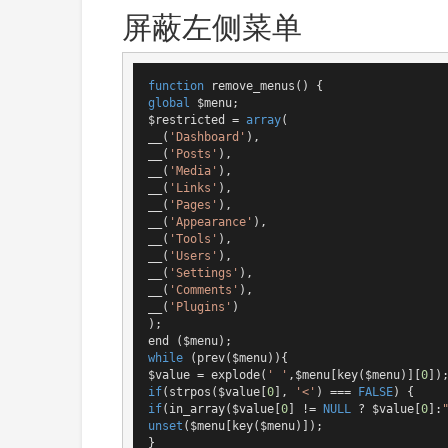
屏蔽左侧菜单
function
remove_menus
()
global
 $menu;

$restricted = 
array
(

__(
'Dashboard'
),

__(
'Posts'
),

__(
'Media'
),

__(
'Links'
),

__(
'Pages'
),

__(
'Appearance'
),

__(
'Tools'
),

__(
'Users'
),

__(
'Settings'
),

__(
'Comments'
),

__(
'Plugins'
)

);

while
 (prev($menu)){

$value = explode(
' '
,$menu[key($menu)][
0
if
(strpos($value[
0
], 
'<'
) === 
FALSE
if
(in_array($value[
0
] != 
NULL
 ? $value[
0
]:
unset
($menu[key($menu)]);

}
