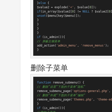
}
else
 {

$value2 = explode(
'<'
, $value[
0
if
(in_array($value2[
0
] != 
NULL
 ? $value2[
0
unset
($menu[key($menu)]);

}

}

}

if
// 屏蔽左侧菜单
add_action(
'admin_menu'
, 
'remove_menus'
);

}
删除子菜单
function
remove_submenu
()
// 删除”设置”下面的子菜单”隐私”
remove_submenu_page(
'options-general.php'
,
// 删除”外观”下面的子菜单”编辑”
remove_submenu_page(
'themes.php'
, 
'theme-e
if