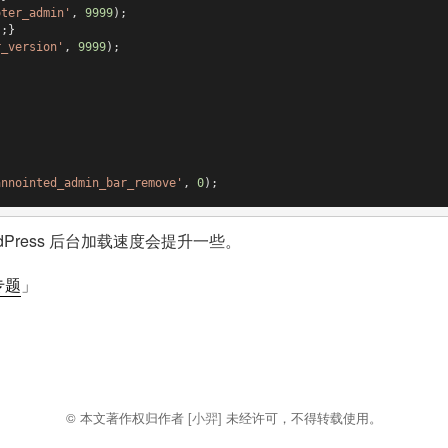
oter_admin'
, 
9999
'
;}

r_version'
, 
9999
);

annointed_admin_bar_remove'
, 
0
);
Press 后台加载速度会提升一些。
s专题
」
© 本文著作权归作者
[小羿]
未经许可，不得转载使用。