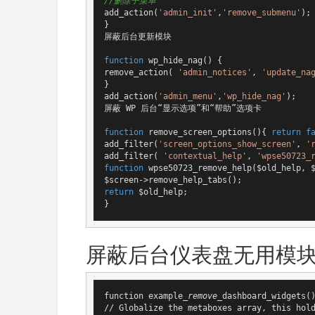
//删除子菜单
add_action(
'admin_init'
,
'remove_submenu'
);

}

屏蔽后台更新模块

function
wp_hide_nag
()
{

remove_action( 
'admin_notices'
, 
'update_na
}

add_action(
'admin_menu'
,
'wp_hide_nag'
);

屏蔽 WP 后台“显示选项”和“帮助”选项卡

function
remove_screen_options
()
{ 
return
f
add_filter(
'screen_options_show_screen'
, 
'
add_filter( 
'contextual_help'
, 
'wpse50723_
function
wpse50723_remove_help
($old_help, 
return
 $old_help;

}
屏蔽后台仪表盘无用模
function example
_remove_
dashboard_widgets()
// Globalize the metaboxes array, this hold