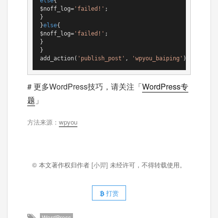
else
{

$noff_log=
'failed!'
;

}

}
else
{

$noff_log=
'failed!'
;

}

}

add_action(
'publish_post'
, 
'wpyou_baiping'
);
# 更多WordPress技巧，请关注「
WordPress专
题
」
方法来源：
wpyou
© 本文著作权归作者
[小羿]
未经许可，不得转载使用。
打赏
WordPress