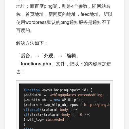
地址；而百度ping呢，则是4个参数，即网站名
称，首页地址，新网页的地址，feed地址。所以
使用wordpress默认的ping通知服务是通知不了
百度的。
解决方法如下：
「
后台
」→「
外观
」→「
编辑
」
「
functions.php
」文件，把以下的内容添加进
去：
function
wpyou_baiping
($post_id)
{

$baiduXML = 
'weblogUpdates.extendedPing'
 . get_optio
$wp_http_obj = 
new
 WP_Http();

$return = $wp_http_obj->post(
'http://ping.baidu.com/
if
(
isset
($return[
'body'
if
(strstr($return[
'body'
], 
'0'
)){

$noff_log=
'succeeded!'
;
