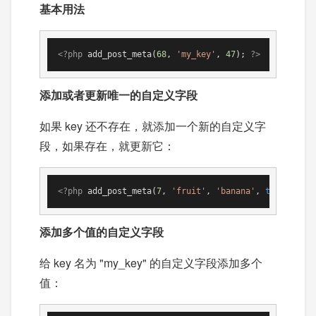
基本用法
<?php
 add_post_meta(
68
, 
'my_key'
, 
47
); 
?>
添加或者更新唯一的自定义字段
如果 key 还不存在，就添加一个新的自定义字
段，如果存在，就更新它：
<?php
 add_post_meta(
7
, 
'fruit'
, 
'banana'
, 
true
) 
or
 u
添加多个值的自定义字段
给 key 名为 "my_key" 的自定义字段添加多个
值：