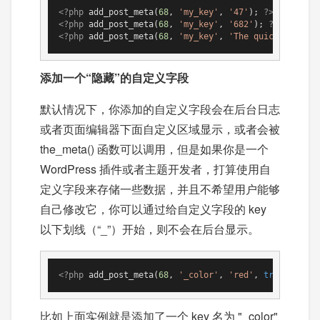
<?php
 add_post_meta(
68
, 
'my_key'
, 
'47'
); 
?>
<?php
 add_post_meta(
68
, 
'my_key'
, 
'682'
); 
?>
<?php
 add_post_meta(
68
, 
'my_key'
, 
'The quick, brown 
添加一个“隐藏”的自定义字段
默认情况下，你添加的自定义字段会在后台日志
或者页面编辑器下面自定义区域显示，或者会被
the_meta() 函数可以调用，但是如果你是一个
WordPress 插件或者主题开发者，打算使用自
定义字段来存储一些数据，并且不希望用户能够
自己修改它，你可以通过给自定义字段的 key
以下划线（“_”）开始，则不会在后台显示。
<?php
 add_post_meta(
68
, 
'_color'
, 
'red'
, 
true
); 
?>
比如上面实例就是添加了一个 key 名为 "_color"