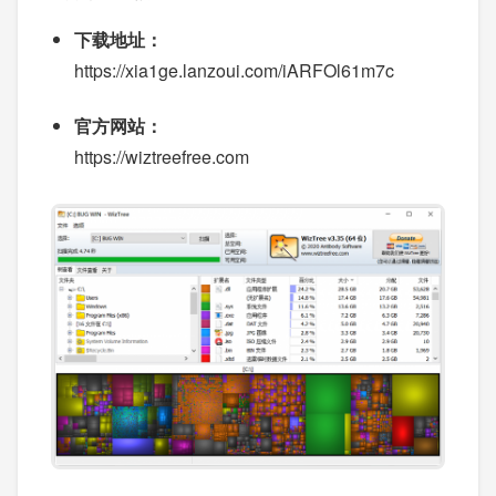
下载地址：
https://xia1ge.lanzoui.com/iARFOl61m7c
官方网站：
https://wiztreefree.com