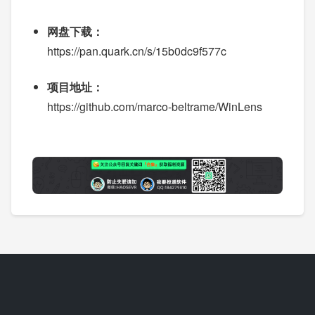
网盘下载：
https://pan.quark.cn/s/15b0dc9f577c
项目地址：
https://github.com/marco-beltrame/WinLens