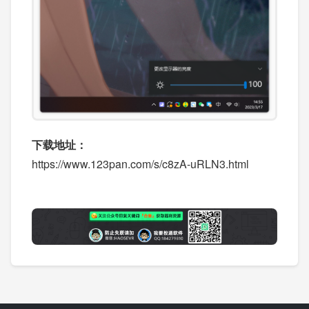
下载地址：
https://www.123pan.com/s/c8zA-uRLN3.html