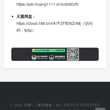
https://pan.huang1111.cn/s/xbd2zfV
天翼网盘：
https://cloud.189.cn/t/A7FZFfENZnMj（访问
码：fp5p）
© 2026
小羿
|（
关于站长
）ALL RIGHTS RESERVED