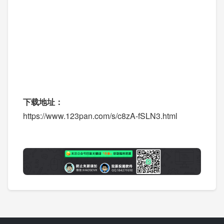
下载地址：
https://www.123pan.com/s/c8zA-fSLN3.html