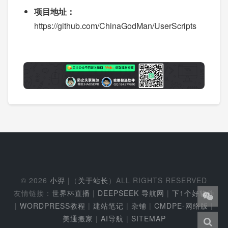
项目地址：
https://github.com/ChinaGodMan/UserScripts
© 2026
小羿
|（
关于站长
）ALL RIGHTS RESERVED
友情链接：
世界杯直播
|
DEEPSEEK 导航网
|
下1个好软件
|
WORDPRESS教程
|
建站笔记
|
杂铺
|
CMDPE-网络版
|
美通搬家
|
AI导航
|
SITEMAP