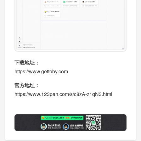
下载地址：
https://www.gettoby.com
官方地址：
https://www.123pan.com/s/c8zA-z1qN3.html