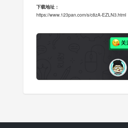
下载地址：
https://www.123pan.com/s/c8zA-EZLN3.html