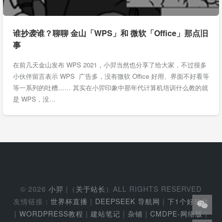
谁抄袭谁？聊聊 金山「WPS」和 微软「Office」那点旧
事
在前几天金山发布 WPS 2021，小羿当然也分享了给大家，不过很多
小伙伴留言表示 WPS 广告多，没有微软 Office 好用、界面不好看等
等一系列的吐槽…… 其实在小羿印象中那年代计算机培训什么教的就
是 WPS，没…
© 2026
小羿
|（
关于站长
）ALL RIGHTS RESERVED
友情链接：
世界杯直播
|
DEEPSEEK 导航网
|
下1个好软件
|
WORDPRESS教程
|
建站笔记
|
杂铺
|
CMDPE-网络版
|