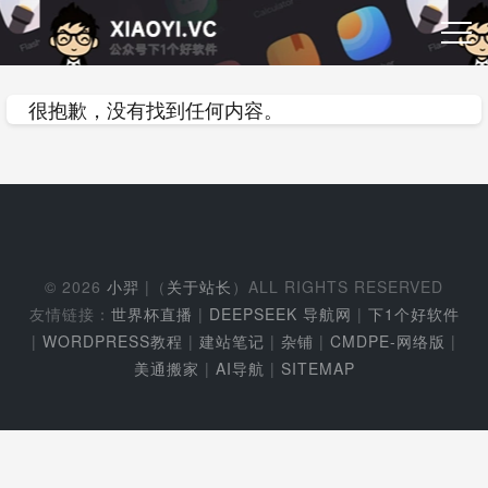
很抱歉，没有找到任何内容。
© 2026
小羿
|（
关于站长
）ALL RIGHTS RESERVED
友情链接：
世界杯直播
|
DEEPSEEK 导航网
|
下1个好软件
|
WORDPRESS教程
|
建站笔记
|
杂铺
|
CMDPE-网络版
|
美通搬家
|
AI导航
|
SITEMAP