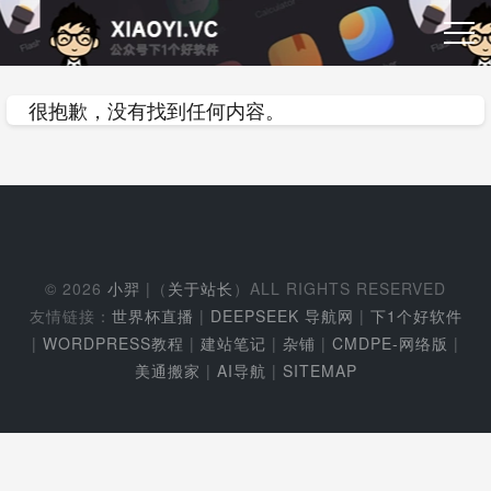
很抱歉，没有找到任何内容。
© 2026
小羿
|（
关于站长
）ALL RIGHTS RESERVED
友情链接：
世界杯直播
|
DEEPSEEK 导航网
|
下1个好软件
|
WORDPRESS教程
|
建站笔记
|
杂铺
|
CMDPE-网络版
|
美通搬家
|
AI导航
|
SITEMAP