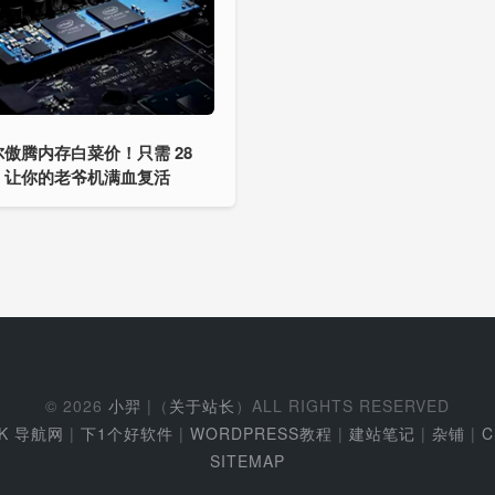
傲腾内存白菜价！只需 28
，让你的老爷机满血复活
© 2026
小羿
|（
关于站长
）ALL RIGHTS RESERVED
EK 导航网
|
下1个好软件
|
WORDPRESS教程
|
建站笔记
|
杂铺
|
C
SITEMAP