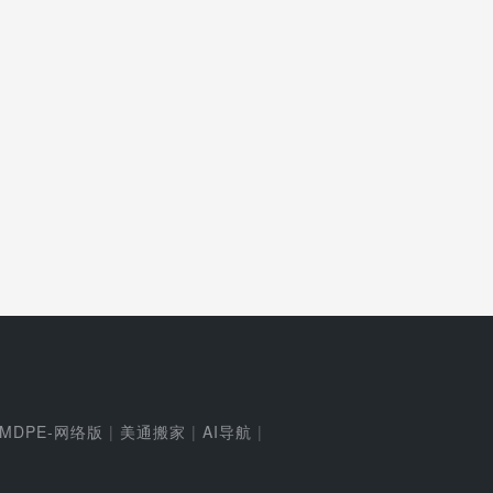
MDPE-网络版
|
美通搬家
|
AI导航
|