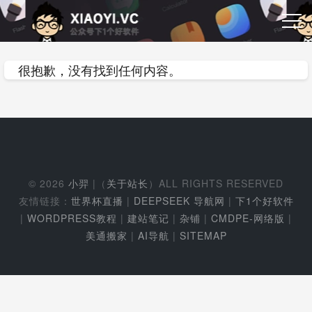
很抱歉，没有找到任何内容。
© 2026
小羿
|（
关于站长
）ALL RIGHTS RESERVED
友情链接：
世界杯直播
|
DEEPSEEK 导航网
|
下1个好软件
|
WORDPRESS教程
|
建站笔记
|
杂铺
|
CMDPE-网络版
|
美通搬家
|
AI导航
|
SITEMAP