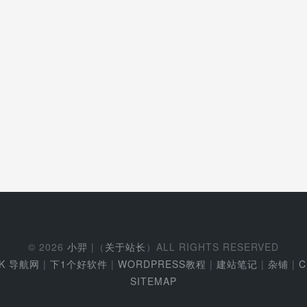
© 2026
小羿
|（
关于站长
）ALL RIGHTS RESERVED
EK 导航网
|
下1个好软件
|
WORDPRESS教程
|
建站笔记
|
杂铺
|
C
SITEMAP