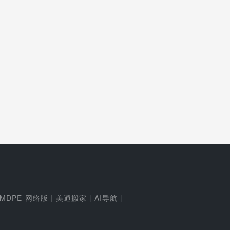
MDPE-网络版
|
美通搬家
|
AI导航
|