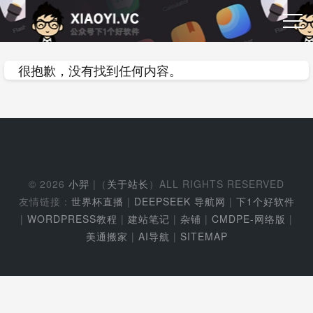
很抱歉，没有找到任何内容。
© 2026
小羿
|（
关于站长
）ALL RIGHTS RESERVED
友情链接：
世界杯直播
|
DEEPSEEK 导航网
|
下1个好软件
|
WORDPRESS教程
|
建站笔记
|
杂铺
|
CMDPE-网络版
|
美通搬家
|
AI导航
|
SITEMAP