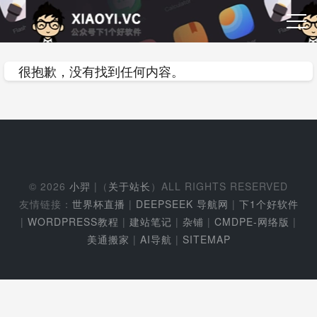
很抱歉，没有找到任何内容。
© 2026
小羿
|（
关于站长
）ALL RIGHTS RESERVED
友情链接：
世界杯直播
|
DEEPSEEK 导航网
|
下1个好软件
|
WORDPRESS教程
|
建站笔记
|
杂铺
|
CMDPE-网络版
|
美通搬家
|
AI导航
|
SITEMAP