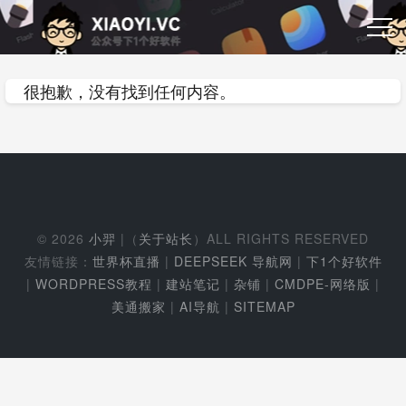
很抱歉，没有找到任何内容。
© 2026
小羿
|（
关于站长
）ALL RIGHTS RESERVED
友情链接：
世界杯直播
|
DEEPSEEK 导航网
|
下1个好软件
|
WORDPRESS教程
|
建站笔记
|
杂铺
|
CMDPE-网络版
|
美通搬家
|
AI导航
|
SITEMAP