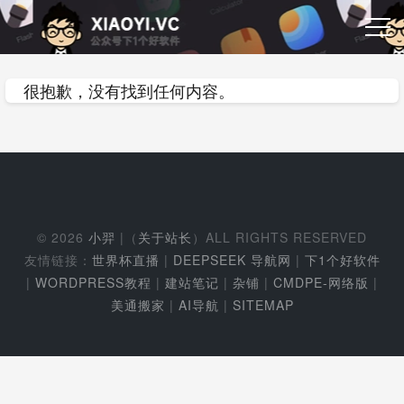
很抱歉，没有找到任何内容。
© 2026
小羿
|（
关于站长
）ALL RIGHTS RESERVED
友情链接：
世界杯直播
|
DEEPSEEK 导航网
|
下1个好软件
|
WORDPRESS教程
|
建站笔记
|
杂铺
|
CMDPE-网络版
|
美通搬家
|
AI导航
|
SITEMAP