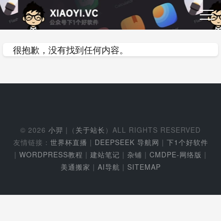
很抱歉，没有找到任何内容。
© 2026
小羿
|（
关于站长
）ALL RIGHTS RESERVED
友情链接：
世界杯直播
|
DEEPSEEK 导航网
|
下1个好软件
|
WORDPRESS教程
|
建站笔记
|
杂铺
|
CMDPE-网络版
|
美通搬家
|
AI导航
|
SITEMAP