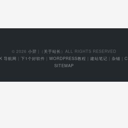
© 2026
小羿
|（
关于站长
）ALL RIGHTS RESERVED
EK 导航网
|
下1个好软件
|
WORDPRESS教程
|
建站笔记
|
杂铺
|
C
SITEMAP