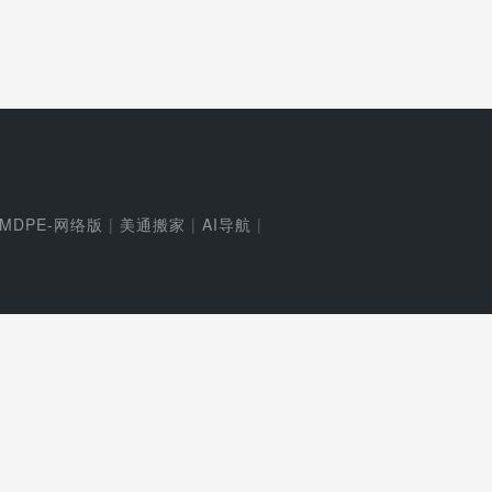
MDPE-网络版
|
美通搬家
|
AI导航
|