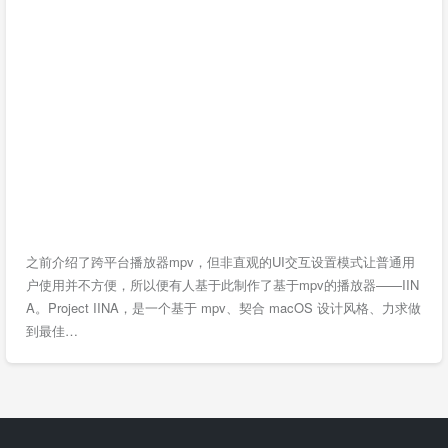
之前介绍了跨平台播放器mpv，但非直观的UI交互设置模式让普通用
户使用并不方便，所以便有人基于此制作了基于mpv的播放器——IIN
A。Project IINA，是一个基于 mpv、契合 macOS 设计风格、力求做
到最佳…