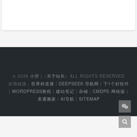
© 2026
小羿
|（
关于站长
）ALL RIGHTS RESERVED
友情链接：
世界杯直播
|
DEEPSEEK 导航网
|
下1个好软件
|
WORDPRESS教程
|
建站笔记
|
杂铺
|
CMDPE-网络版
|
美通搬家
|
AI导航
|
SITEMAP