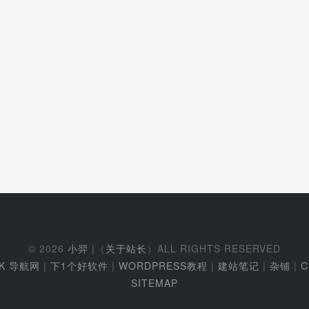
© 2026
小羿
|（
关于站长
）ALL RIGHTS RESERVED
EK 导航网
|
下1个好软件
|
WORDPRESS教程
|
建站笔记
|
杂铺
|
C
SITEMAP