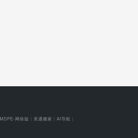
MDPE-网络版
|
美通搬家
|
AI导航
|