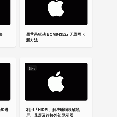
法
黑苹果驱动 BCM94352z 无线网卡
新方法
技巧
添加进
利用「HIDPI」解决睡眠唤醒黑
屏、花屏及连接外部显示器