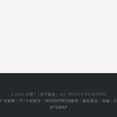
© 2026
小羿
|（
关于站长
）ALL RIGHTS RESERVED
EK 导航网
|
下1个好软件
|
WORDPRESS教程
|
建站笔记
|
杂铺
|
C
SITEMAP