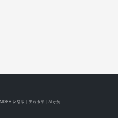
MDPE-网络版
|
美通搬家
|
AI导航
|