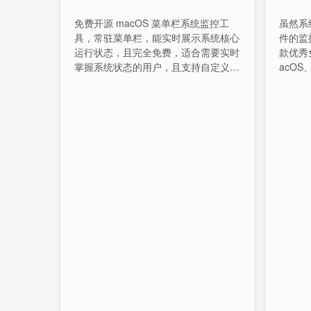
免费开源 macOS 菜单栏系统监控工
虽然系
具，常驻菜单栏，能实时展示系统核心
件的监
运行状态，且完全免费，适合需要实时
款优秀
掌握系统状态的用户，且支持自定义关
acOS
闭冗余模块以平衡监控需求与系统资源
p」采
消耗。
搜索、
存、磁
控。