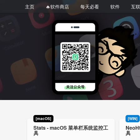
主页
🔥软件商店
每天必看
软件
互
[macOS]
[WIN]
Stats - macOS 菜单栏系统监控工
Neo
具
具