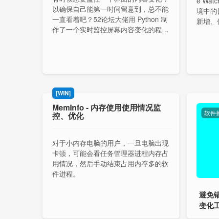
e W
以确保自己能第一时间留意到，总不能
境中的
一直看着吧？52论坛大佬用 Python 制
新增、
作了一个实时监控屏幕内容变化的程
时同步
序。今天分享的是由另外一个大佬制作
的图形界面版本，直接可以抓取屏幕坐
标。
[WIN]
MemInfo - 内存使用使用情况监
软件
控、优化
对于小内存电脑的用户，一旦电脑出现
卡顿，可能会看任务管理器进程内存占
用情况，然后手动结束占用内存多的软
件进程。
避免
变化工