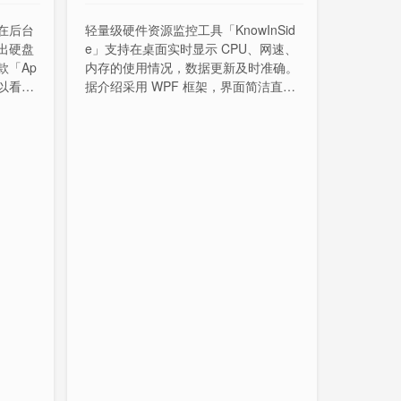
在后台
轻量级硬件资源监控工具「KnowInSid
出硬盘
e」支持在桌面实时显示 CPU、网速、
款「Ap
内存的使用情况，数据更新及时准确。
具可以看到
据介绍采用 WPF 框架，界面简洁直
读写速
观。