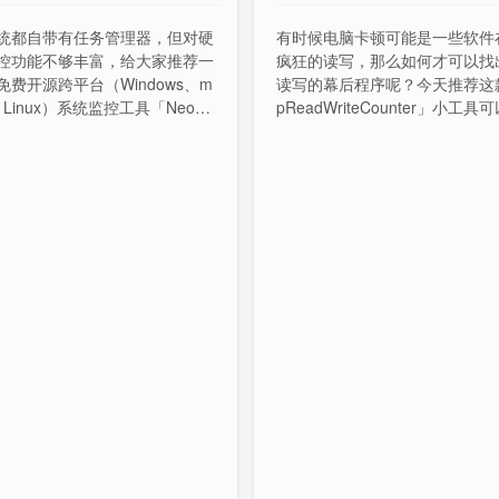
统都自带有任务管理器，但对硬
有时候电脑卡顿可能是一些软件
控功能不够丰富，给大家推荐一
疯狂的读写，那么如何才可以找
免费开源跨平台（Windows、m
读写的幕后程序呢？今天推荐这
、Linux）系统监控工具「NeoHto
pReadWriteCounter」小工
用现代化的桌面，支持进程智能
每一个进程对硬盘的读写次数、
智能搜索、提供网络、CPU、内
度、读写数量等内容。
盘等丰富的可视化图表展示监