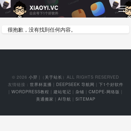
很抱歉，没有找到任何内容。
© 2026
小羿
|（
关于站长
）ALL RIGHTS RESERVED
友情链接：
世界杯直播
|
DEEPSEEK 导航网
|
下1个好软件
|
WORDPRESS教程
|
建站笔记
|
杂铺
|
CMDPE-网络版
|
美通搬家
|
AI导航
|
SITEMAP