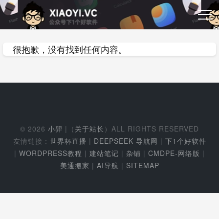
很抱歉，没有找到任何内容。
© 2026
小羿
|（
关于站长
）ALL RIGHTS RESERVED
友情链接：
世界杯直播
|
DEEPSEEK 导航网
|
下1个好软件
|
WORDPRESS教程
|
建站笔记
|
杂铺
|
CMDPE-网络版
|
美通搬家
|
AI导航
|
SITEMAP