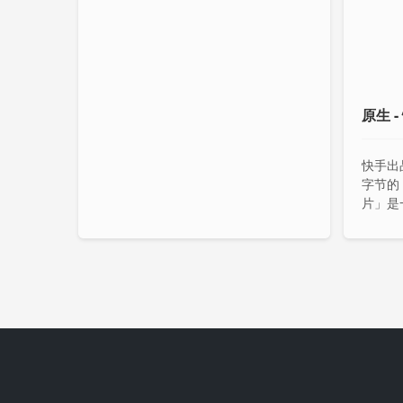
原生 
快手出
字节的
片」是