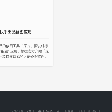
- 快手出品修图应用
品的修图工具「原片」据说对标
 “醒图” 应用。根据官方介绍「原
一款自然质感的人像修图软件。
© 2026
小羿
|（
关于站长
）ALL RIGHTS RESERVED