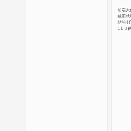
前端大
截图就可
站的 H
L-E 
的图像