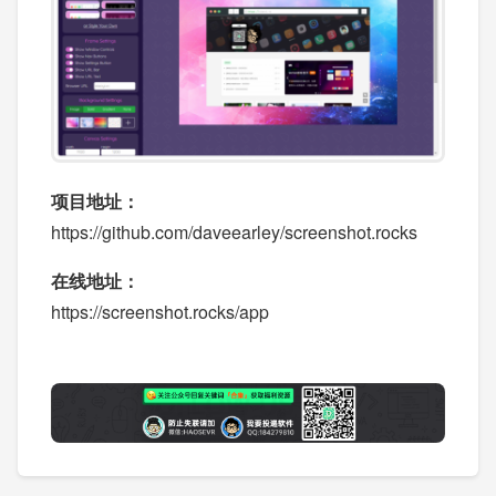
项目地址：
https://github.com/daveearley/screenshot.rocks
在线地址：
https://screenshot.rocks/app